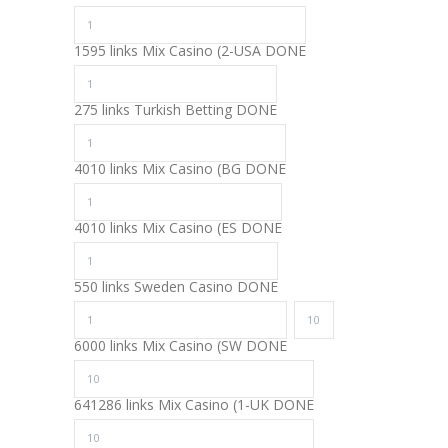
1
1595 links Mix Casino (2-USA DONE
1
275 links Turkish Betting DONE
1
4010 links Mix Casino (BG DONE
1
4010 links Mix Casino (ES DONE
1
550 links Sweden Casino DONE
1
10
6000 links Mix Casino (SW DONE
10
641286 links Mix Casino (1-UK DONE
10