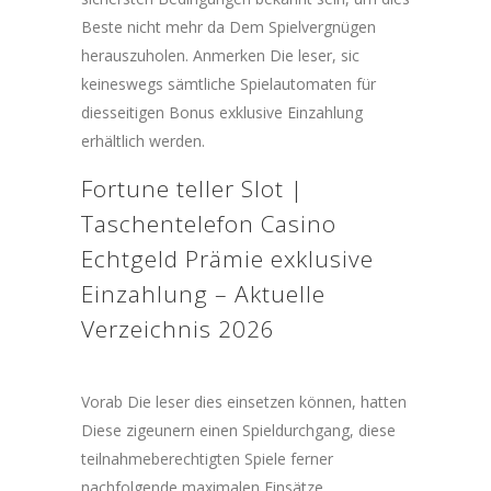
Beste nicht mehr da Dem Spielvergnügen
herauszuholen. Anmerken Die leser, sic
keineswegs sämtliche Spielautomaten für
diesseitigen Bonus exklusive Einzahlung
erhältlich werden.
Fortune teller Slot |
Taschentelefon Casino
Echtgeld Prämie exklusive
Einzahlung – Aktuelle
Verzeichnis 2026
Vorab Die leser dies einsetzen können, hatten
Diese zigeunern einen Spieldurchgang, diese
teilnahmeberechtigten Spiele ferner
nachfolgende maximalen Einsätze