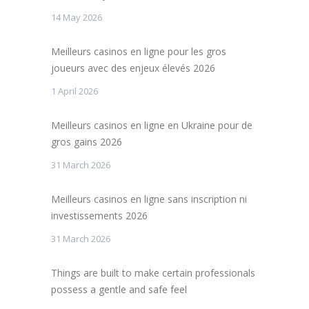
14 May 2026
Meilleurs casinos en ligne pour les gros
joueurs avec des enjeux élevés 2026
1 April 2026
Meilleurs casinos en ligne en Ukraine pour de
gros gains 2026
31 March 2026
Meilleurs casinos en ligne sans inscription ni
investissements 2026
31 March 2026
Things are built to make certain professionals
possess a gentle and safe feel