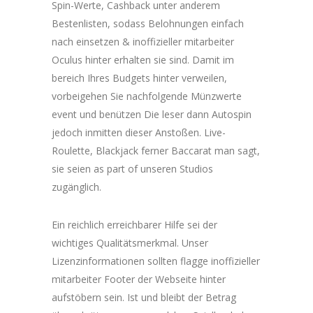
Spin-Werte, Cashback unter anderem
Bestenlisten, sodass Belohnungen einfach
nach einsetzen & inoffizieller mitarbeiter
Oculus hinter erhalten sie sind. Damit im
bereich Ihres Budgets hinter verweilen,
vorbeigehen Sie nachfolgende Münzwerte
event und benützen Die leser dann Autospin
jedoch inmitten dieser Anstoßen. Live-
Roulette, Blackjack ferner Baccarat man sagt,
sie seien as part of unseren Studios
zugänglich.
Ein reichlich erreichbarer Hilfe sei der
wichtiges Qualitätsmerkmal. Unser
Lizenzinformationen sollten flagge inoffizieller
mitarbeiter Footer der Webseite hinter
aufstöbern sein. Ist und bleibt der Betrag