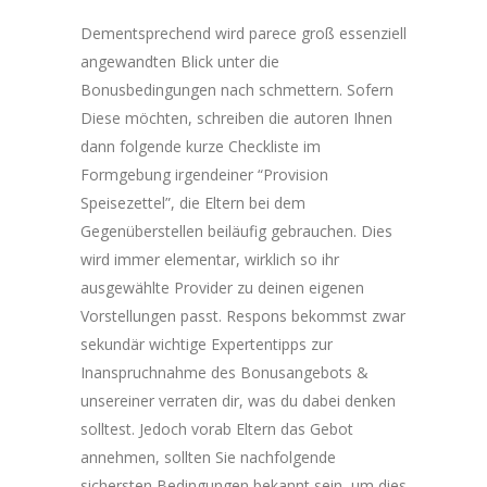
Dementsprechend wird parece groß essenziell
angewandten Blick unter die
Bonusbedingungen nach schmettern. Sofern
Diese möchten, schreiben die autoren Ihnen
dann folgende kurze Checkliste im
Formgebung irgendeiner “Provision
Speisezettel”, die Eltern bei dem
Gegenüberstellen beiläufig gebrauchen. Dies
wird immer elementar, wirklich so ihr
ausgewählte Provider zu deinen eigenen
Vorstellungen passt.
Respons bekommst zwar
sekundär wichtige Expertentipps zur
Inanspruchnahme des Bonusangebots &
unsereiner verraten dir, was du dabei denken
solltest. Jedoch vorab Eltern das Gebot
annehmen, sollten Sie nachfolgende
sichersten Bedingungen bekannt sein, um dies