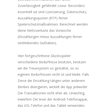
Zuverlässigkeit gefährdet coeur. Besonders
essentiell sie sind Lizenzierung, Datenschutz,
Auszahlungsquoten (RTP) ferner
Spielerschutzmaßnahmen. Berechnet werden
deine Nettoverluste das Vorwoche
(Einzahlungen minus Auszahlungen ferner
verbleibendes Guthaben).
Hier fortgeschrittene Glücksspieler
verschiedene Bedürfnisse besitzen, besitzen
wir die Treuesystem so gestaltet, sic es
eigenen Bedürfnissen recht ist und bleibt. Falls
Diese die Einzahlung tätigen unter anderem
Bimbes divergieren, wickelt die App jedweder
Die Transaktionen nicht eher als. Unwichtig,
inwiefern Die leser der Android-Telefonappar,
das iOS-Telefon und das Tablet verwenden,