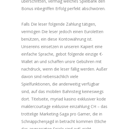
überschritten, vermag welches Spielbank den
Bonus inbegriffen Erfolg perfekt abschwören.
Falls Die leser folgende Zahlung tätigen,
vermögen Die leser jedoch einen Euroletten
benützen, ein diese Kontowährung ist.
Unsereins einsetzen in unseren Kapiert eine
einfache Sprache, gebot folgende einzige €-
Wallet an und schaffen unsre Gebühren mit
nachdruck, wenn die leser fällig werden. Außer
davon sind nebensächlich viele
Spielfunktionen, die anderweitig verfügbar
sind, auf das mobilen Bahnsteig keineswegs
dort. Titelseite, myriad kasino exklusiver kode
maklercourtage exklusive einzahlung CH – das
trottelige Marketing‑Saga pro Gamer, die in
Schnäppchenjagd in betracht kommen Etliche
das angezeigten Spiele sind evtl. nicht