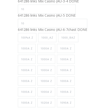
641286 links Mix Casino (AU-3-4 DONE
10
641286 links Mix Casino (AU-5 DONE
10
641286 links Mix Casino (AU-6-7chast DONE
100%A Z
1000_AZ
1000_BAZ
1000A Z
1000A Z
1000A Z
1000A Z
1000A Z
1000A Z
1000A Z
1000A Z
1000A Z
1000A Z
1000A Z
1000A Z
1000A Z
1000A Z
1000A Z
1000A Z
1020A Z
1090A Z