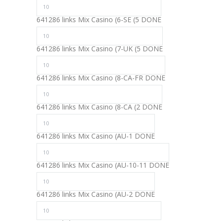
10
641286 links Mix Casino (6-SE (5 DONE
10
641286 links Mix Casino (7-UK (5 DONE
10
641286 links Mix Casino (8-CA-FR DONE
10
641286 links Mix Casino (8-CA (2 DONE
10
641286 links Mix Casino (AU-1 DONE
10
641286 links Mix Casino (AU-10-11 DONE
10
641286 links Mix Casino (AU-2 DONE
10