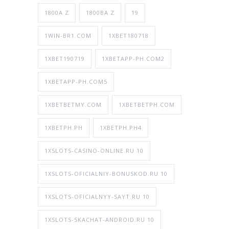
1800A Z
1800BA Z
19
1WIN-BR1.COM
1XBET180718
1XBET190719
1XBETAPP-PH.COM2
1XBETAPP-PH.COM5
1XBETBETMY.COM
1XBETBETPH.COM
1XBETPH.PH
1XBETPH.PH4
1XSLOTS-CASINO-ONLINE.RU 10
1XSLOTS-OFICIALNIY-BONUSKOD.RU 10
1XSLOTS-OFICIALNYY-SAYT.RU 10
1XSLOTS-SKACHAT-ANDROID.RU 10