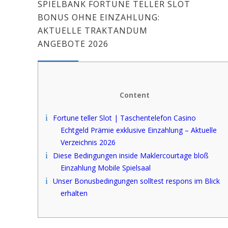
SPIELBANK FORTUNE TELLER SLOT
BONUS OHNE EINZAHLUNG:
AKTUELLE TRAKTANDUM
ANGEBOTE 2026
Content
Fortune teller Slot | Taschentelefon Casino
Echtgeld Prämie exklusive Einzahlung – Aktuelle
Verzeichnis 2026
Diese Bedingungen inside Maklercourtage bloß
Einzahlung Mobile Spielsaal
Unser Bonusbedingungen solltest respons im Blick
erhalten