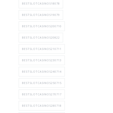
BESTSLOTCASINOS18078
BESTSLOTCASINOS19079
BESTSLOTCASINOS200710
BESTSLOTCASINOS20822
BESTSLOTCASINOS210711
BESTSLOTCASINOS230713
BESTSLOTCASINOS240714
BESTSLOTCASINOS250715
BESTSLOTCASINOS270717
BESTSLOTCASINOS280718