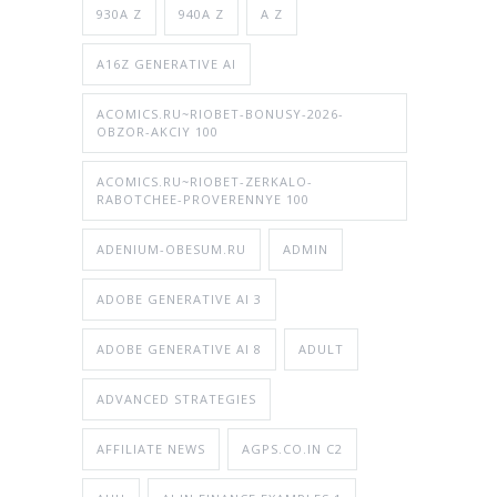
930A Z
940A Z
A Z
A16Z GENERATIVE AI
ACOMICS.RU~RIOBET-BONUSY-2026-
OBZOR-AKCIY 100
ACOMICS.RU~RIOBET-ZERKALO-
RABOTCHEE-PROVERENNYE 100
ADENIUM-OBESUM.RU
ADMIN
ADOBE GENERATIVE AI 3
ADOBE GENERATIVE AI 8
ADULT
ADVANCED STRATEGIES
AFFILIATE NEWS
AGPS.CO.IN C2