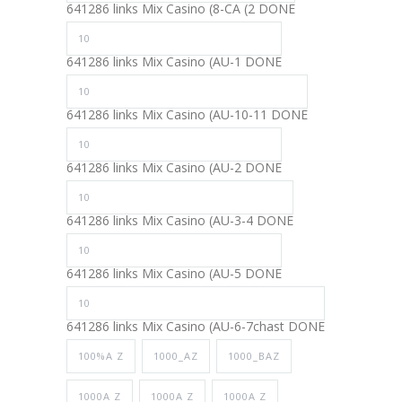
641286 links Mix Casino (8-CA (2 DONE
10
641286 links Mix Casino (AU-1 DONE
10
641286 links Mix Casino (AU-10-11 DONE
10
641286 links Mix Casino (AU-2 DONE
10
641286 links Mix Casino (AU-3-4 DONE
10
641286 links Mix Casino (AU-5 DONE
10
641286 links Mix Casino (AU-6-7chast DONE
100%A Z
1000_AZ
1000_BAZ
1000A Z
1000A Z
1000A Z