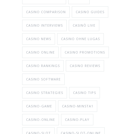
CASINO COMPARISON
CASINO GUIDES
CASINO INTERVIEWS
CASINÒ LIVE
CASINO NEWS
CASINO OHNE LUGAS
CASINO ONLINE
CASINO PROMOTIONS
CASINO RANKINGS
CASINO REVIEWS
CASINO SOFTWARE
CASINO STRATEGIES
CASINO TIPS
CASINO-GAME
CASINO-MINSTA1
CASINO-ONLINE
CASINO-PLAY
CASINO-SLOT
CASINO-SLOT-ONLINE