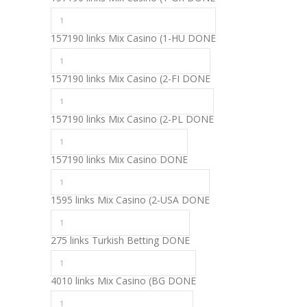
1
157190 links Mix Casino (1-HU DONE
1
157190 links Mix Casino (2-FI DONE
1
157190 links Mix Casino (2-PL DONE
1
157190 links Mix Casino DONE
1
1595 links Mix Casino (2-USA DONE
1
275 links Turkish Betting DONE
1
4010 links Mix Casino (BG DONE
1