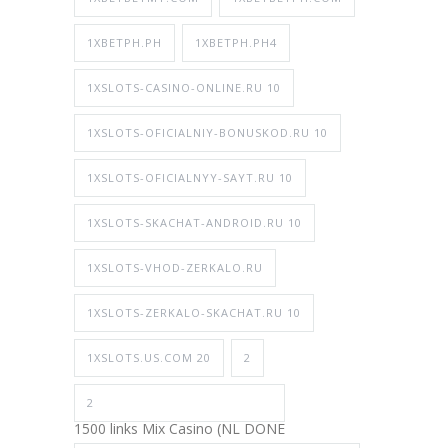
1XBETPH.PH
1XBETPH.PH4
1XSLOTS-CASINO-ONLINE.RU 10
1XSLOTS-OFICIALNIY-BONUSKOD.RU 10
1XSLOTS-OFICIALNYY-SAYT.RU 10
1XSLOTS-SKACHAT-ANDROID.RU 10
1XSLOTS-VHOD-ZERKALO.RU
1XSLOTS-ZERKALO-SKACHAT.RU 10
1XSLOTS.US.COM 20
2
2
1500 links Mix Casino (NL DONE