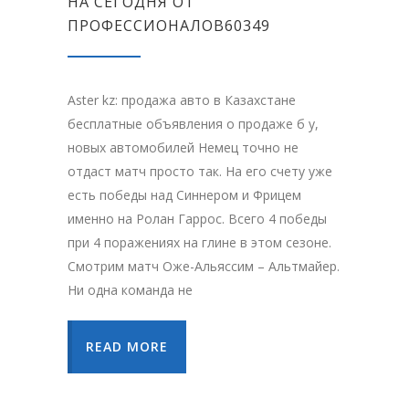
НА СЕГОДНЯ ОТ
ПРОФЕССИОНАЛОВ60349
Aster kz: продажа авто в Казахстане
бесплатные объявления о продаже б у,
новых автомобилей Немец точно не
отдаст матч просто так. На его счету уже
есть победы над Синнером и Фрицем
именно на Ролан Гаррос. Всего 4 победы
при 4 поражениях на глине в этом сезоне.
Смотрим матч Оже-Альяссим – Альтмайер.
Ни одна команда не
READ MORE